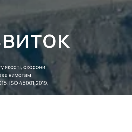
звиток
у якості, охорони
ідає вимогам
15, ISO 45001:2019,
вантаження на