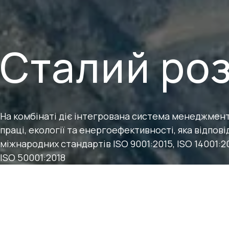
Сталий ро
На комбінаті діє інтегрована система менеджмент
праці, екології та енергоефективності, яка відпов
міжнародних стандартів ISO 9001:2015, ISO 14001:20
ISO 50001:2018
Захист довкілля
Центральний ГЗК системно знижує техногенне на