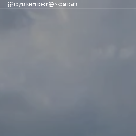
Група Метінвест
Українська