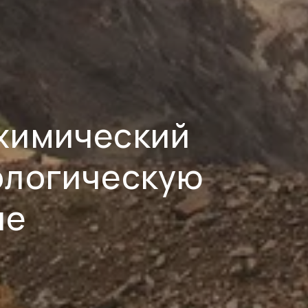
химический
ологическую
не