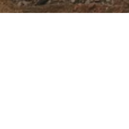
шленную эксплуатацию отделения
(жидких отходов) углеобогатительной
 в специально возведенный для этой
мплексно решить экологические
спользуется шламонакопитель,
роженную плотиной и занимающий
м объемов производства в
2002-04
гг.,
ламонакопитель практически исчерпал