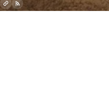
Авдеевский коксохимический завод начал промы
по сгущению и обезвоживанию хвостов флотации 
фабрики и полностью прекратил их сброс отходов
цели шламонакопитель.
Запуск
фильтр-прессового
отделения позволит ко
проблемы региона.
До недавнего времени для утилизации отходов и
представляющий собой природную балку, перего
территорию 118 гектаров. Однако в связи с росто
в частности, постоянной работой углефабрики, ш