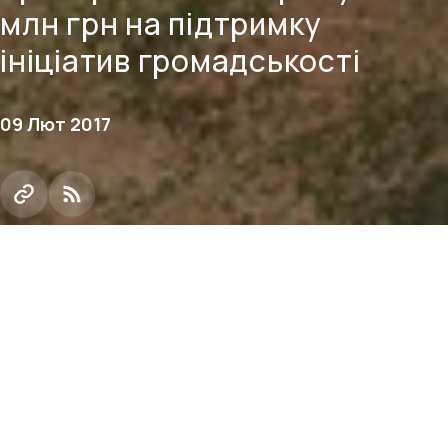
млн грн на підтримку
ініціатив громадськості
09 Лют 2017
8 лютого в залі засідань Криворізької міської ради
відбулася презентація конкурсу соціальних
проектів "Місто – нашими руками". Його ініціатори
– найбільші гірничо-збагачувальні підприємства
Кривого Рогу – Північний, Центральний,
Інгулецький комбінати й, уперше, Південний ГЗК.