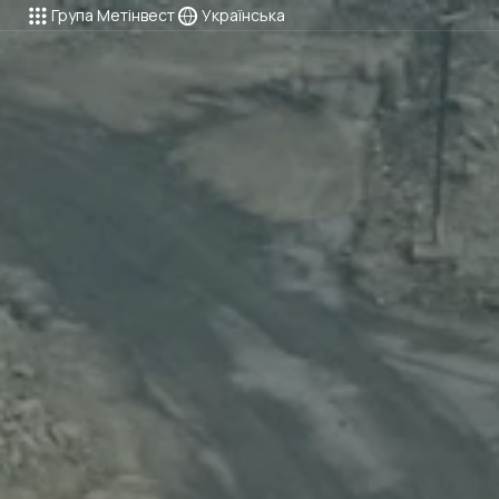
Група Метінвест
Українська