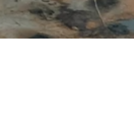
про довгострокову співпрацю. До кінця
агачувальні комбінати Кривого Рогу
тонн і більше 130 тонн. За три роки
ьшитись на 50 одиниць великовантажної
ьших світових виробників кар'єрних
и на ГЗК Метінвеста, а також
ю чергу Метінвест забезпечить