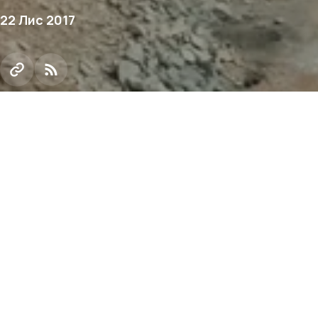
22 Лис 2017
Група Метінвест та ВАТ «БелАЗ» підписали угоду 
2020 року БелАЗ гарантує забезпечити гірничо-зб
кар'єрними самоскидами вантажопідйомністю 30-50 
транспортний парк криворізьких ГЗК повинен збіл
техніки.
В межах угоди протягом трьох років один з найбіл
самоскидів постачатиме техніку та запасні частин
здійснюватиме гарантійне обслуговування. У сво