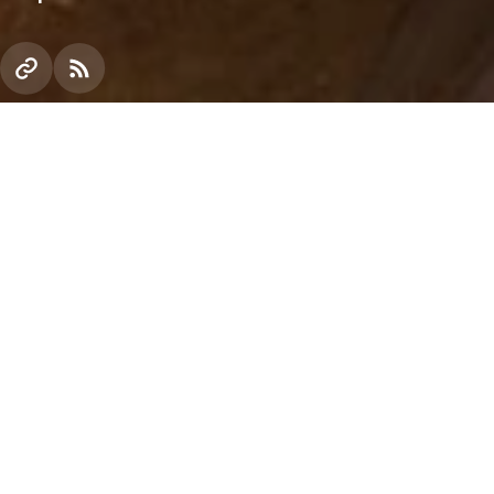
Энергоэффективные преобразователи частоты за
год помогли сэкономить 52% электроэнергии на
работе насосов Центрального ГОКа (ЦГОКа)
Группы Метинвест. Оборудование было
установлено в рамках энергосервисного проекта
с ДТЭК ЭСКО.
ДТЭК ЭСКО совместно с Центральным ГОКом
подвели итоги года работы первого
энергосервисного проекта на предприятии. В
марте 2017 года на обогатительной фабрике