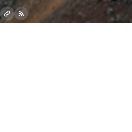
ОАО «Северный
горно-обогатительный
комбинат» и ОАО «Центральный
горно-обогатительный
комбинат», входящий
в горнорудный дивизион Группы Метинвест,
завершили первый этап модернизации.
Первый этап технического перевооружения,
внедрения новых технологий и развития сырьевой
базы, длился три года (
2004-2006
гг.). За этот
период
сумма капитальных инвестиций составила
более 2,538 млрд. гривен — в Северный ГОК
вложено более 1 695 млн. гривен, в Центральный