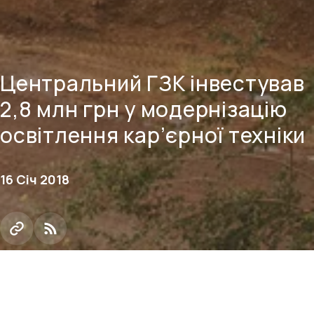
Центральний ГЗК інвестував
2,8 млн грн у модернізацію
освітлення кар’єрної техніки
16 Січ 2018
На Центральному гірничо-збагачувальному
комбінаті Групи Метінвест завершено проект з