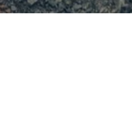
аті (ЦГЗК) Групи Метінвест
гоефективності - апаратні системи
м. Такий підхід забезпечить зменшення
йного строку технологічного
ного фінансування з компанією ДТЕК
лектронних пристроїв, які контролюють
икористання на чверть знизить витрати
 г або близько 3 млн грн. Використання
 роботи насосів.