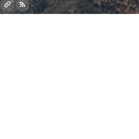
На Центральному гірничо-збагачувальному комбін
застосовано інноваційні технології в галузі енер
приватного регулювання електромеханічних систе
витрат електроенергії та збільшення експлуатаці
обладнання. Проект реалізовано на умовах спіль
ЕСКО.
На збагачувальній фабриці ЦГЗК встановлено 12 е
продуктивність приводів насосних установок. Їх в
електроенергії. За рік економія складе 2 млн кВт ·
автоматики також в півтора рази збільшить термін