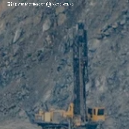
Група Метінвест
Українська