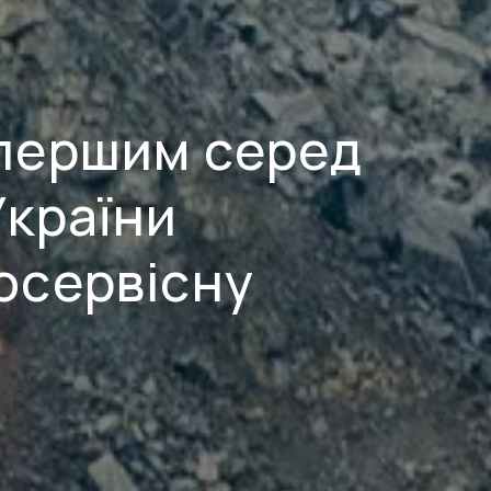
першим серед
України
осервісну