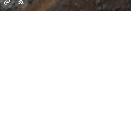
На Центральному гірничо-збагачувальному
комбінаті Групи Метінвест завершилася
реконструкція фабрики огрудкування. Тепер
виробничий комплекс випускає продукцію, що
відповідає найкращим міжнародним стандартам
якості. Інвестиції у проект становлять 52 млн грн.
Завдяки новому обладнанню провідних світових
компаній комбінат розпочав випуск окатишів
однорідного розміру та підвищеної міцності.
Реконструкція фабрики пройшла в кілька етапів.
Восени минулого року на підприємстві ввели в