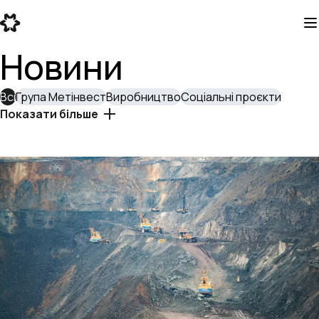
Новини
Всі
Група Метінвест
Виробництво
Соціальні проєкти
Показати більше